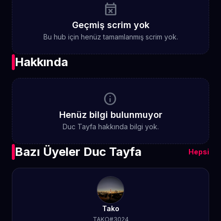
event_busy
Geçmiş scrim yok
Bu hub için henüz tamamlanmış scrim yok.
Hakkında
info
Henüz bilgi bulunmuyor
Duc Tayfa hakkında bilgi yok.
Bazı Üyeler Duc Tayfa
Hepsi
Tako
TAKO#3024