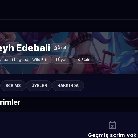
eyh Edebali
lock
Özel
ague of Legends: Wild Rift
1 Üyeler
0 Scrims
SCRIMS
ÜYELER
HAKKINDA
rimler
event_busy
Geçmiş scrim yok