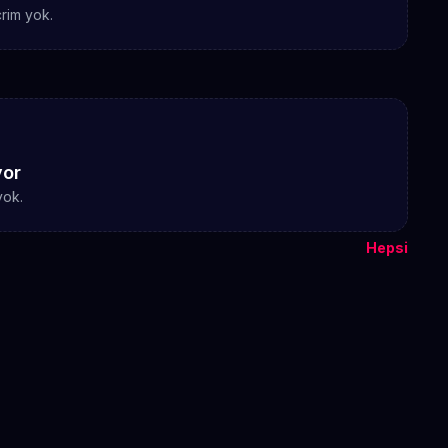
rim yok.
yor
yok.
Hepsi