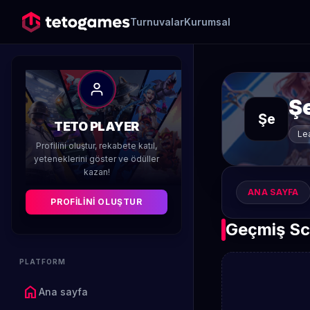
Turnuvalar
Kurumsal
Ş
Şe
TETO PLAYER
Le
Profilini oluştur, rekabete katıl,
yeteneklerini göster ve ödüller
kazan!
ANA SAYFA
PROFILINI OLUŞTUR
Geçmiş Sc
PLATFORM
home
Ana sayfa