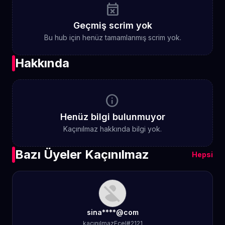
event_busy
Geçmiş scrim yok
Bu hub için henüz tamamlanmış scrim yok.
Hakkında
info
Henüz bilgi bulunmuyor
Kaçınılmaz hakkında bilgi yok.
Bazı Üyeler Kaçınılmaz
Hepsi
sina****@com
kaçınılmazEcel#2121