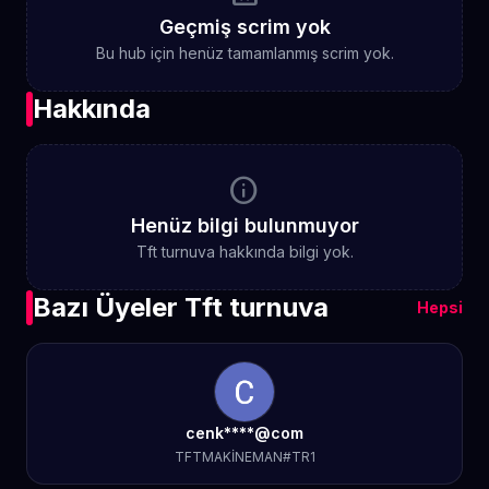
Geçmiş scrim yok
Bu hub için henüz tamamlanmış scrim yok.
Hakkında
info
Henüz bilgi bulunmuyor
Tft turnuva hakkında bilgi yok.
Bazı Üyeler Tft turnuva
Hepsi
cenk****@com
TFTMAKİNEMAN#TR1