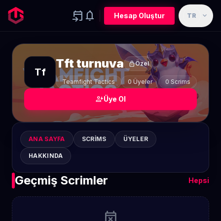
event_upcoming
notifications
expand_more
Hesap Oluştur
TR
Tft turnuva
lock
Özel
Tf
Teamfight Tactics
0 Üyeler
0 Scrims
person_add
Üye Ol
ANA SAYFA
SCRIMS
ÜYELER
HAKKINDA
Geçmiş Scrimler
Hepsi
event_busy