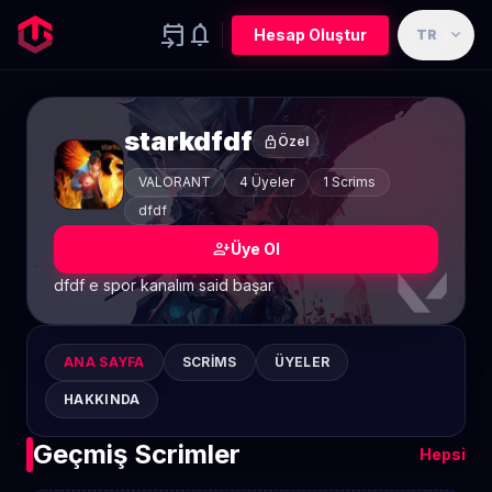
event_upcoming
notifications
expand_more
Hesap Oluştur
TR
starkdfdf
lock
Özel
VALORANT
4 Üyeler
1 Scrims
dfdf
person_add
Üye Ol
dfdf e spor kanalım said başar
ANA SAYFA
SCRIMS
ÜYELER
HAKKINDA
Geçmiş Scrimler
Hepsi