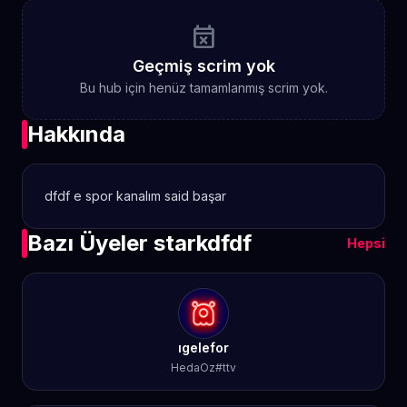
event_busy
Geçmiş scrim yok
Bu hub için henüz tamamlanmış scrim yok.
Hakkında
dfdf e spor kanalım said başar
Bazı Üyeler starkdfdf
Hepsi
ıgelefor
HedaOz#ttv