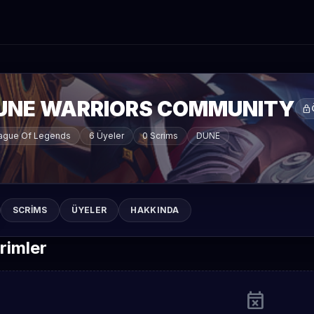
UNE WARRIORS COMMUNITY
lock
ague Of Legends
6 Üyeler
0 Scrims
DUNE
SCRIMS
ÜYELER
HAKKINDA
rimler
event_busy