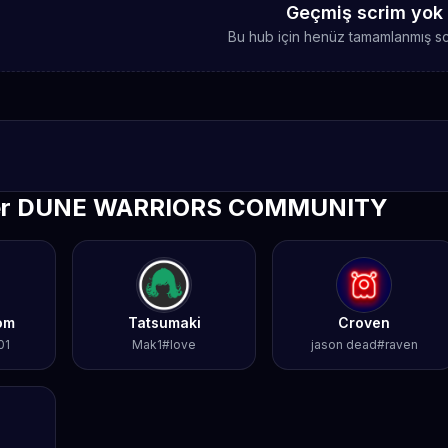
Geçmiş scrim yok
Bu hub için henüz tamamlanmış sc
ler DUNE WARRIORS COMMUNITY
om
Tatsumaki
Croven
01
Mak1#love
jason dead#raven