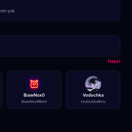
rim yok.
Hepsi
BiawNox0
Vodochka
BiawNox#Beril
vodochka#siu