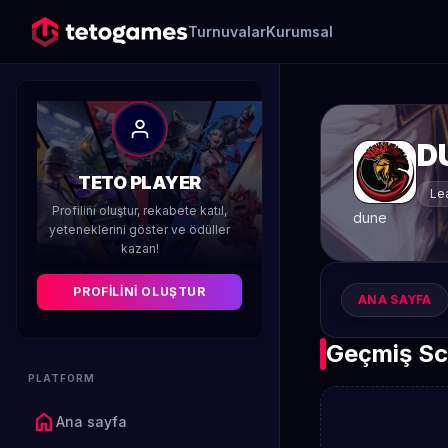
Turnuvalar
Kurumsal
D
TETO PLAYER
Le
Profilini oluştur, rekabete katıl,
dune
yeteneklerini göster ve ödüller
kazan!
PROFILINI OLUŞTUR
ANA SAYFA
Geçmiş Sc
PLATFORM
home
Ana sayfa