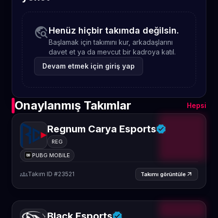
travel_explore
Henüz hiçbir takımda değilsin.
Başlamak için takımını kur, arkadaşlarını
davet et ya da mevcut bir kadroya katıl.
Devam etmek için giriş yap
Onaylanmış Takımlar
Hepsi
Regnum Carya Esports
REG
PUBG MOBILE
groups
Takım ID #23521
arrow_outward
Takımı görüntüle
Black Esports