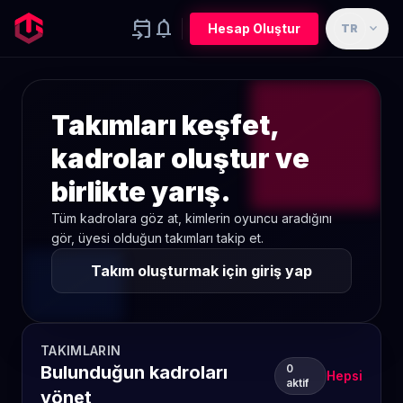
event_upcoming
notifications
expand_more
Hesap Oluştur
TR
Takımları keşfet,
kadrolar oluştur ve
birlikte yarış.
Tüm kadrolara göz at, kimlerin oyuncu aradığını
gör, üyesi olduğun takımları takip et.
Takım oluşturmak için giriş yap
TAKIMLARIN
Bulunduğun kadroları
0
Hepsi
aktif
yönet