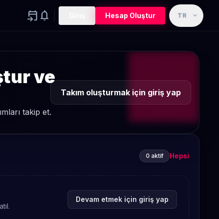
event_upcoming
notifications
expand_more
Giriş
Hesap Oluştur
TR
ştur ve
Takım oluşturmak için giriş yap
ları takip et.
Hepsi
0 aktif
Devam etmek için giriş yap
tıl.