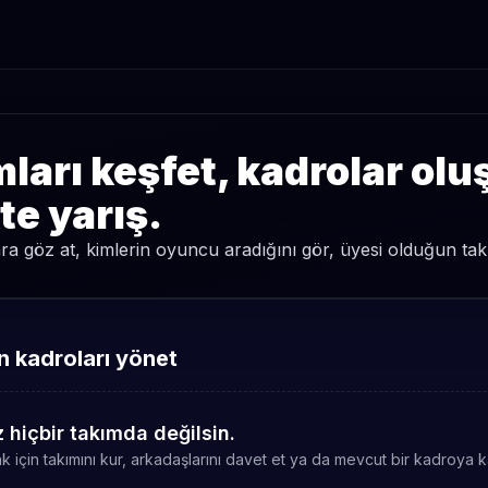
ları keşfet, kadrolar olu
kte yarış.
a göz at, kimlerin oyuncu aradığını gör, üyesi olduğun takım
 kadroları yönet
 hiçbir takımda değilsin.
 için takımını kur, arkadaşlarını davet et ya da mevcut bir kadroya ka