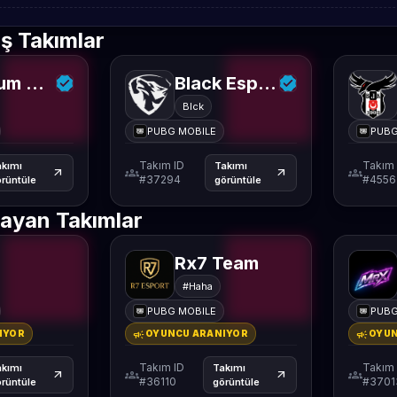
ş Takımlar
Regnum Carya Esports
Black Esports
Blck
PUBG MOBILE
PUBG
Takım ID
Takım 
akımı
Takımı
groups
groups
arrow_outward
arrow_outward
#37294
#4556
rüntüle
görüntüle
ayan Takımlar
Rx7 Team
#Haha
PUBG MOBILE
PUBG
campaign
campaign
IYOR
OYUNCU ARANIYOR
OYUN
Takım ID
Takım 
akımı
Takımı
groups
groups
arrow_outward
arrow_outward
#36110
#3701
rüntüle
görüntüle