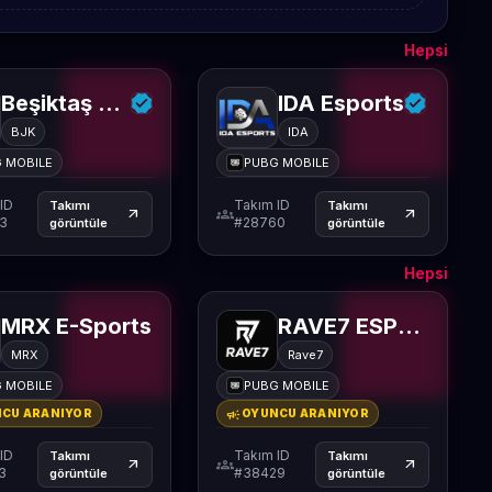
Hepsi
Beşiktaş Esports
IDA Esports
BJK
IDA
 MOBILE
PUBG MOBILE
ID
Takım ID
Takımı
Takımı
groups
arrow_outward
arrow_outward
3
#28760
görüntüle
görüntüle
Hepsi
MRX E-Sports
RAVE7 ESPORTS
MRX
Rave7
 MOBILE
PUBG MOBILE
campaign
CU ARANIYOR
OYUNCU ARANIYOR
ID
Takım ID
Takımı
Takımı
groups
arrow_outward
arrow_outward
3
#38429
görüntüle
görüntüle