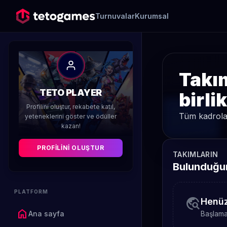
Turnuvalar
Kurumsal
Takım
TETO PLAYER
birli
Profilini oluştur, rekabete katıl,
Tüm kadrolar
yeteneklerini göster ve ödüller
kazan!
PROFILINI OLUŞTUR
TAKIMLARIN
Bulunduğun
PLATFORM
travel_explore
Henüz
home
Ana sayfa
Başlamak