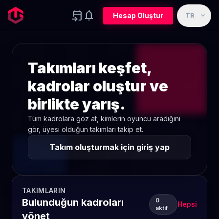
event_upcoming
notifications
expand_more
Hesap Oluştur
TR
Takımları keşfet,
kadrolar oluştur ve
birlikte yarış.
Tüm kadrolara göz at, kimlerin oyuncu aradığını
gör, üyesi olduğun takımları takip et.
Takım oluşturmak için giriş yap
TAKIMLARIN
Bulunduğun kadroları
0
Hepsi
aktif
yönet