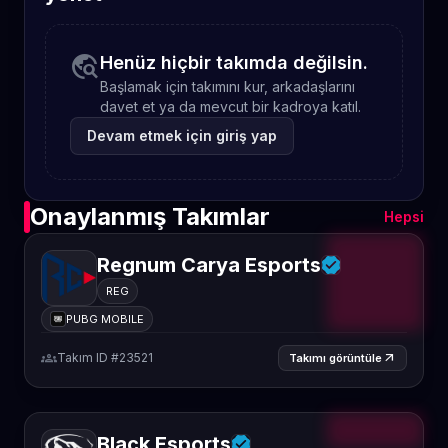
travel_explore
Henüz hiçbir takımda değilsin.
Başlamak için takımını kur, arkadaşlarını
davet et ya da mevcut bir kadroya katıl.
Devam etmek için giriş yap
Onaylanmış Takımlar
Hepsi
Regnum Carya Esports
REG
PUBG MOBILE
groups
Takım ID #23521
arrow_outward
Takımı görüntüle
Black Esports