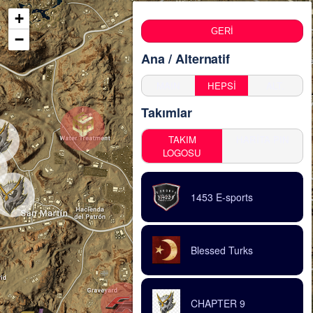
+
GERİ
−
Ana / Alternatif
MAIN
HEPSİ
ALT.
Takımlar
TAKIM
HARİTA PIN
LOGOSU
1453 E-sports
Blessed Turks
CHAPTER 9