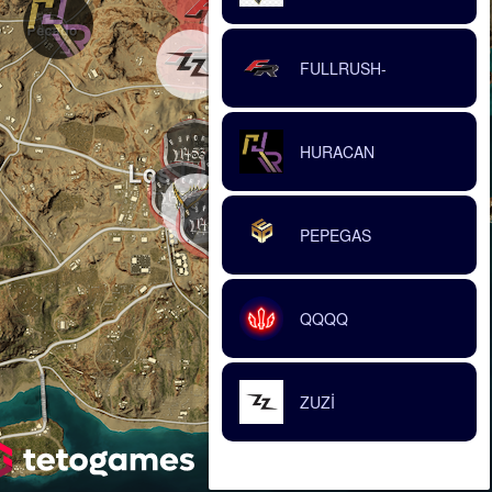
FULLRUSH-
HURACAN
PEPEGAS
QQQQ
ZUZİ