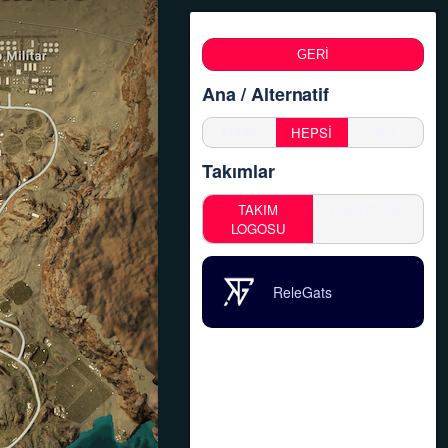
GERİ
Ana / Alternatif
MAIN
HEPSİ
ALT.
Takımlar
TAKIM
HARİTA PIN
LOGOSU
ReleGats