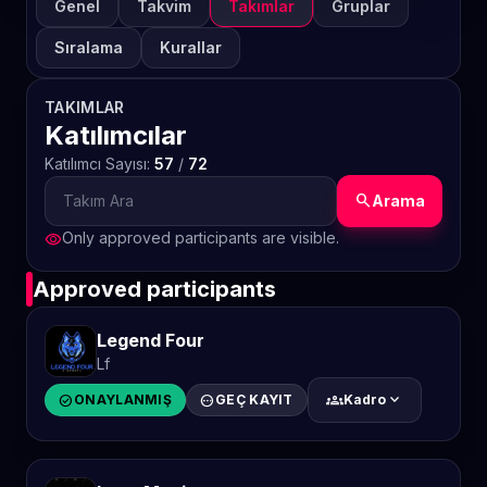
Genel
Takvim
Takımlar
Gruplar
Sıralama
Kurallar
TAKIMLAR
Katılımcılar
Katılımcı Sayısı:
57
/
72
search
Arama
Only approved participants are visible.
visibility
Approved participants
Legend Four
Lf
groups
expand_more
check_circle
ONAYLANMIŞ
pending
GEÇ KAYIT
Kadro