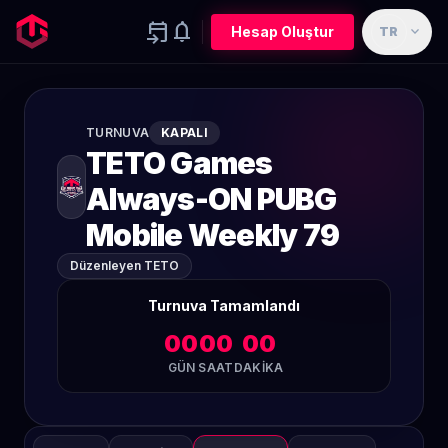
event_upcoming
notifications
expand_more
Hesap Oluştur
TR
TURNUVA
KAPALI
TETO Games
Always-ON PUBG
Mobile Weekly 79
Düzenleyen TETO
Turnuva Tamamlandı
00
00
00
GÜN
SAAT
DAKIKA