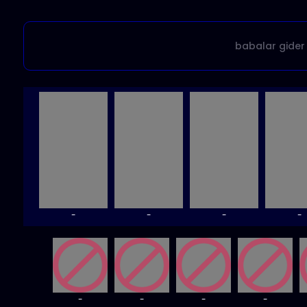
babalar gider
-
-
-
-
-
-
-
-