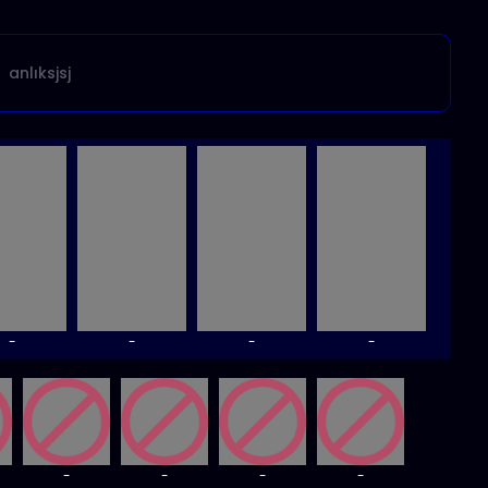
anlıksjsj
-
-
-
-
-
-
-
-