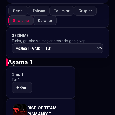
Genel
Takvim
Takımlar
Gruplar
Sıralama
Kurallar
GEZINME
Turlar, gruplar ve maçlar arasında geçiş yap.
Aşama 1
Grup 1
Tur 1
arrow_back
Geri
RISE OF TEAM
PİŞMANİYE