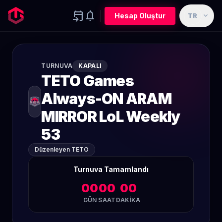
event_upcoming
notifications
expand_more
Hesap Oluştur
TR
TURNUVA
KAPALI
TETO Games
Always-ON ARAM
MIRROR LoL Weekly
53
Düzenleyen TETO
Turnuva Tamamlandı
00
00
00
GÜN
SAAT
DAKIKA