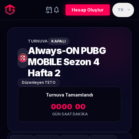
event_upcoming
notifications
expand_more
Hesap Oluştur
TR
TURNUVA
KAPALI
Always-ON PUBG
MOBILE Sezon 4
Hafta 2
Düzenleyen TETO
Turnuva Tamamlandı
00
00
00
GÜN
SAAT
DAKIKA