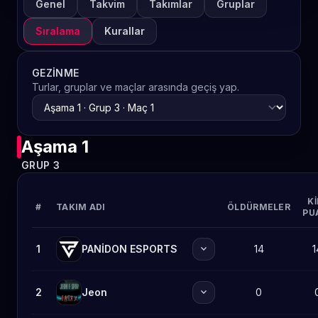
Genel
Takvim
Takımlar
Gruplar
Sıralama
Kurallar
GEZINME
Turlar, gruplar ve maçlar arasında geçiş yap.
Aşama 1
GRUP 3
KI
#
TAKIM ADI
ÖLDÜRMELER
PU
expand_more
1
PANİDON ESPORTS
14
1
expand_more
2
Jeon
0