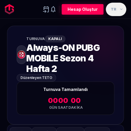
event_upcoming
notifications
expand_more
Hesap Oluştur
TR
TURNUVA
KAPALI
Always-ON PUBG
MOBILE Sezon 4
Hafta 2
Düzenleyen TETO
Turnuva Tamamlandı
00
00
00
GÜN
SAAT
DAKIKA