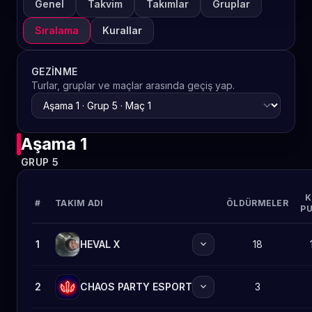
Genel
Takvim
Takımlar
Gruplar
Sıralama
Kurallar
GEZINME
Turlar, gruplar ve maçlar arasında geçiş yap.
Aşama 1
GRUP 5
K
#
TAKIM ADI
ÖLDÜRMELER
PU
expand_more
1
HEVAL X
18
expand_more
2
CHAOS PARTY ESPORT
3