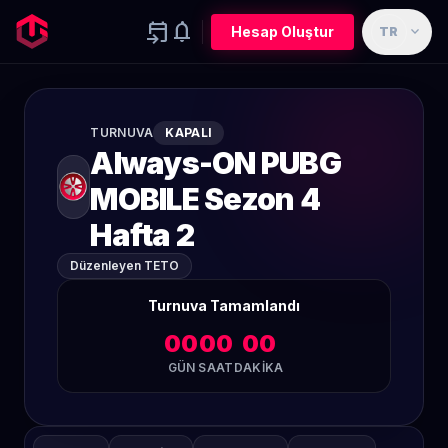
event_upcoming
notifications
expand_more
Hesap Oluştur
TR
TURNUVA
KAPALI
Always-ON PUBG
MOBILE Sezon 4
Hafta 2
Düzenleyen TETO
Turnuva Tamamlandı
00
00
00
GÜN
SAAT
DAKIKA