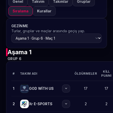
Genel
Takvim
Takımlar
Gruplar
Sıralama
Kurallar
GEZINME
Turlar, gruplar ve maçlar arasında geçiş yap.
Aşama 1
GRUP 6
KILL
#
TAKIM ADI
ÖLDÜRMELER
PUANI
expand_more
1
GOD WİTH US
17
17
expand_more
2
Xr E-SPORTS
2
2