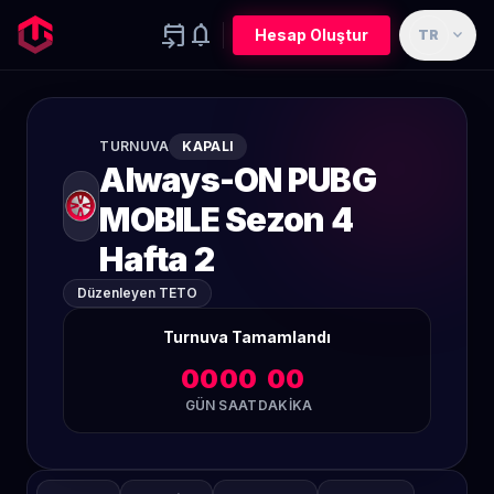
event_upcoming
notifications
expand_more
Hesap Oluştur
TR
TURNUVA
KAPALI
Always-ON PUBG
MOBILE Sezon 4
Hafta 2
Düzenleyen TETO
Turnuva Tamamlandı
00
00
00
GÜN
SAAT
DAKIKA