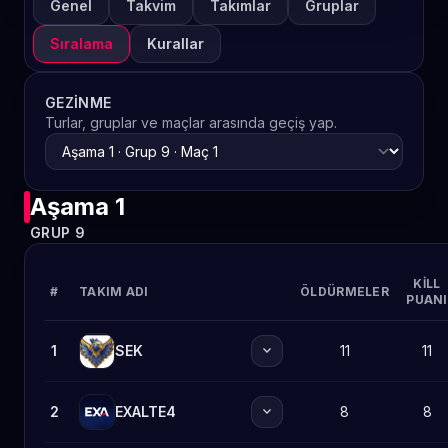
Genel
Takvim
Takımlar
Gruplar
Sıralama
Kurallar
GEZINME
Turlar, gruplar ve maçlar arasında geçiş yap.
Aşama 1
GRUP 9
KILL
#
TAKIM ADI
ÖLDÜRMELER
PUANI
expand_more
1
SEK
11
11
expand_more
2
EXALTE4
8
8