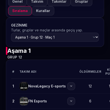
Genel
Takvim
Takımlar
Gruplar
Sıralama
Kurallar
GEZINME
Turlar, gruplar ve maçlar arasında geçiş yap.
Aşama 1
GRUP 12
K
#
TAKIM ADI
ÖLDÜRMELER
PU
expand_more
1
NovaLegacy E-sports
12
expand_more
2
FN Esports
6