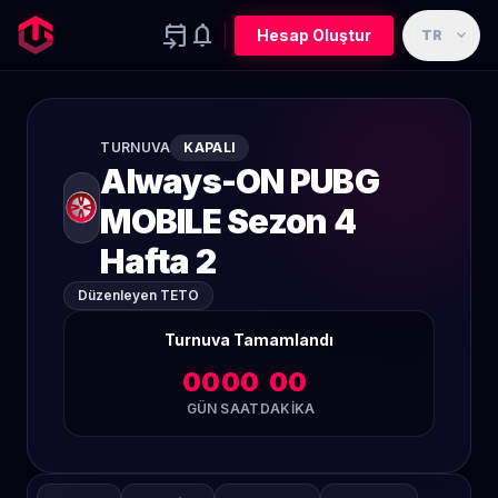
event_upcoming
notifications
expand_more
Hesap Oluştur
TR
TURNUVA
KAPALI
Always-ON PUBG
MOBILE Sezon 4
Hafta 2
Düzenleyen TETO
Turnuva Tamamlandı
00
00
00
GÜN
SAAT
DAKIKA