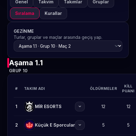
Genel
Takvim
Takımlar
Gruplar
Sıralama
Kurallar
GEZINME
Turlar, gruplar ve maçlar arasında geçiş yap.
Aşama 1.1
GRUP 10
KILL
#
TAKIM ADI
ÖLDÜRMELER
PUANI
expand_more
1
MİR ESORTS
12
12
expand_more
2
Küçük E Sporcular
5
5