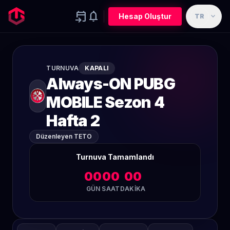
event_upcoming
notifications
expand_more
Hesap Oluştur
TR
TURNUVA
KAPALI
Always-ON PUBG
MOBILE Sezon 4
Hafta 2
Düzenleyen TETO
Turnuva Tamamlandı
00
00
00
GÜN
SAAT
DAKIKA