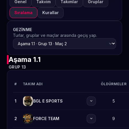
Genel
Takvim
Takımlar
Gruplar
Sıralama
Kurallar
GEZINME
Turlar, gruplar ve maçlar arasında geçiş yap.
Aşama 1.1
GRUP 13
#
TAKIM ADI
ÖLDÜRMELER
expand_more
1
BGL E SPORTS
5
expand_more
2
FORCE TEAM
9