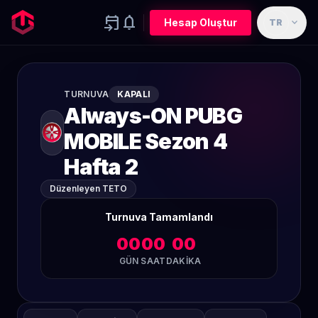
event_upcoming
notifications
expand_more
Hesap Oluştur
TR
TURNUVA
KAPALI
Always-ON PUBG
MOBILE Sezon 4
Hafta 2
Düzenleyen TETO
Turnuva Tamamlandı
00
00
00
GÜN
SAAT
DAKIKA