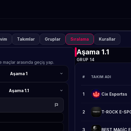
vim
Takımlar
Gruplar
Sıralama
Kurallar
NUVA
KAPALI
lways-ON PUBG MOBILE S
Aşama 1.1
GRUP 14
afta 2
ve maçlar arasında geçiş yap.
expand_more
Aşama 1
TETO
#
TAKIM ADI
expand_more
Aşama 1.1
1
Cix Esportss
flag
2
T-ROCK E-SP
3
BEST MAGİC 