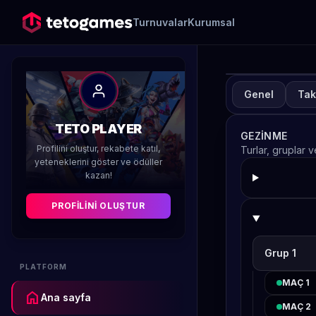
Turnuvalar
Kurumsal
Genel
Tak
TUR
A
TETO PLAYER
GEZINME
H
Profilini oluştur, rekabete katıl,
Turlar, gruplar 
yeteneklerini göster ve ödüller
kazan!
Düzenleyen 
PROFILINI OLUŞTUR
Grup 1
PLATFORM
MAÇ 1
home
Ana sayfa
MAÇ 2