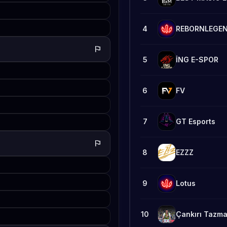
4
REBORNLEGE
flag
5
İNG E-SPOR
6
FV
7
GT Esports
flag
8
EZZZ
9
Lotus
10
Çankırı Tazma