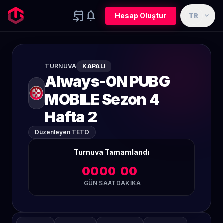
event_upcoming
notifications
expand_more
Hesap Oluştur
TR
TURNUVA
KAPALI
Always-ON PUBG
MOBILE Sezon 4
Hafta 2
Düzenleyen TETO
Turnuva Tamamlandı
00
00
00
GÜN
SAAT
DAKIKA