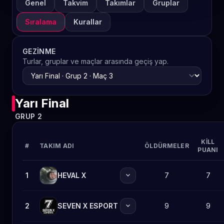
Genel
Takvim
Takımlar
Gruplar
Sıralama
Kurallar
GEZINME
Turlar, gruplar ve maçlar arasında geçiş yap.
Yarı Final
GRUP 2
KILL
#
TAKIM ADI
ÖLDÜRMELER
PUANI
expand_more
1
HEVAL X
7
7
expand_more
2
SEVEN X ESPORT
9
9