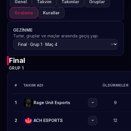
Genel
Takvim
Takımlar
Gruplar
Sıralama
Kurallar
GEZINME
Turlar, gruplar ve maçlar arasında geçiş yap.
Final
GRUP 1
#
TAKIM ADI
ÖLDÜRMELER
expand_more
1
Rage Unit Esports
9
expand_more
2
ACH ESPORTS
12