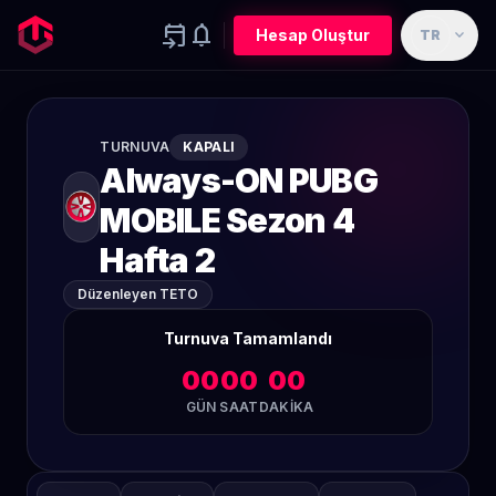
event_upcoming
notifications
expand_more
Hesap Oluştur
TR
TURNUVA
KAPALI
Always-ON PUBG
MOBILE Sezon 4
Hafta 2
Düzenleyen TETO
Turnuva Tamamlandı
00
00
00
GÜN
SAAT
DAKIKA