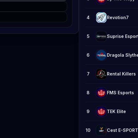
4
Revotion7
5
Suprise Espor
6
Dragola Slyth
7
Rental Killers
8
FMS Esports
9
TEK Elite
10
Cest E-SPOR