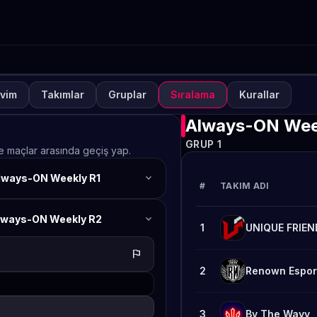
vim
Takımlar
Gruplar
Sıralama
Kurallar
UVA
KAPALI
TO Games Always-ON PU
Always-ON Wee
GRUP 1
ekly 53
ve maçlar arasında geçiş yap.
expand_more
lways-ON Weekly R1
TETO
#
TAKIM ADI
expand_more
lways-ON Weekly R2
1
UNIQUE FRIEN
flag
2
Renown Espor
3
By The Wayy