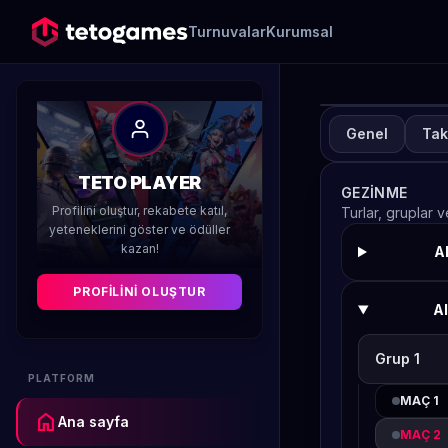
Turnuvalar
Kurumsal
Genel
Tak
TURN
TE
TETO PLAYER
GEZINME
We
Profilini oluştur, rekabete katıl,
Turlar, gruplar 
yeteneklerini göster ve ödüller
kazan!
A
Düzenleyen 
PROFILINI OLUŞTUR
A
Grup 1
PLATFORM
MAÇ 1
home
Ana sayfa
MAÇ 2