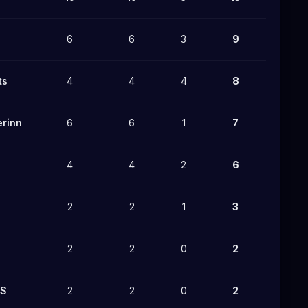
6
6
3
9
ts
4
4
4
8
erinn
6
6
1
7
4
4
2
6
2
2
1
3
2
2
0
2
TS
2
2
0
2