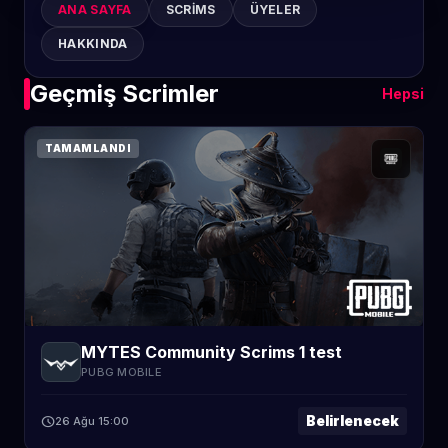
ANA SAYFA
SCRIMS
ÜYELER
HAKKINDA
Geçmiş Scrimler
Hepsi
TAMAMLANDI
MYTES Community Scrims 1 test
PUBG MOBILE
Belirlenecek
schedule
26 Ağu 15:00