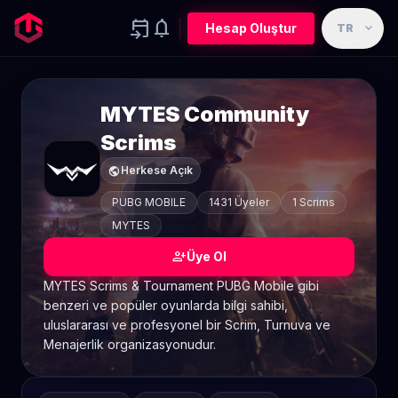
event_upcoming
notifications
expand_more
Hesap Oluştur
TR
MYTES Community
Scrims
public
Herkese Açık
PUBG MOBILE
1431 Üyeler
1 Scrims
MYTES
person_add
Üye Ol
MYTES Scrims & Tournament PUBG Mobile gibi
benzeri ve popüler oyunlarda bilgi sahibi,
uluslararası ve profesyonel bir Scrim, Turnuva ve
Menajerlik organizasyonudur.