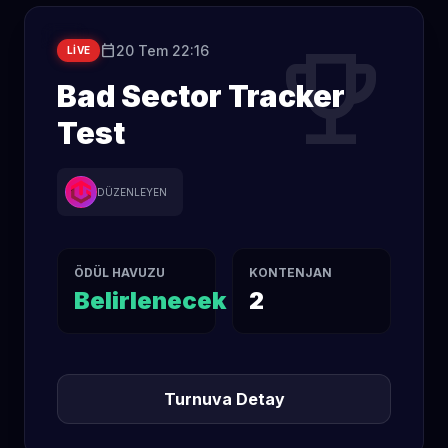
trophy
calendar_today
20 Tem 22:16
LIVE
Bad Sector Tracker
Test
DÜZENLEYEN
ÖDÜL HAVUZU
KONTENJAN
Belirlenecek
2
Turnuva Detay