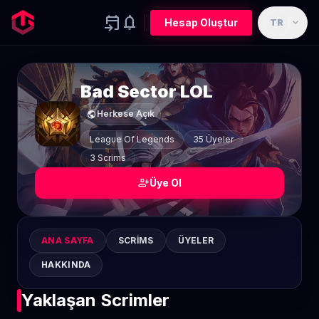
event_upcoming
notifications
expand_more
Hesap Oluştur
TR
Bad Sector LOL
public
Herkese Açık
League Of Legends
35 Üyeler
3 Scrims
person_add
Üye Ol
ANA SAYFA
SCRIMS
ÜYELER
HAKKINDA
Yaklaşan Scrimler