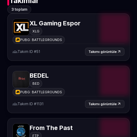
Takımlar
3 toplam
XL Gaming Espor
XLG
PUBG: BATTLEGROUNDS
groups
Takım ID #51
arrow_outward
Takımı görüntüle
BEDEL
BED
PUBG: BATTLEGROUNDS
groups
Takım ID #1131
arrow_outward
Takımı görüntüle
From The Past
FTP