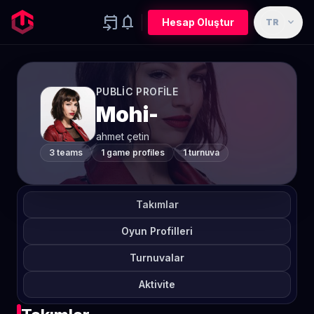
event_upcoming
notifications
expand_more
Hesap Oluştur
TR
PUBLIC PROFILE
Mohi-
ahmet çetin
3 teams
1 game profiles
1 turnuva
Takımlar
Oyun Profilleri
Turnuvalar
Aktivite