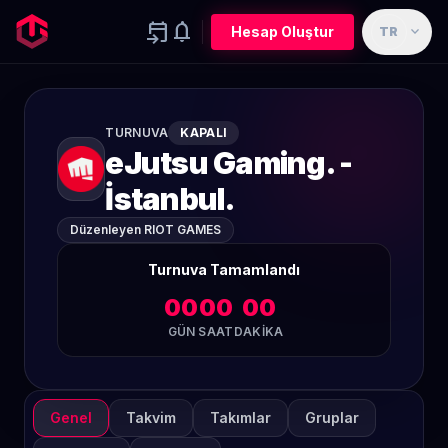
event_upcoming
notifications
expand_more
Hesap Oluştur
TR
TURNUVA
KAPALI
eJutsu Gaming. -
İstanbul.
Düzenleyen RIOT GAMES
Turnuva Tamamlandı
00
00
00
GÜN
SAAT
DAKIKA
Genel
Takvim
Takımlar
Gruplar