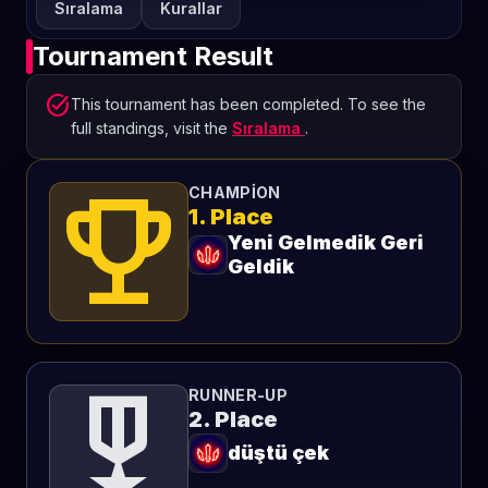
Sıralama
Kurallar
Tournament Result
task_alt
This tournament has been completed. To see the
full standings, visit the
Sıralama
.
emoji_events
CHAMPION
1. Place
Yeni Gelmedik Geri
Geldik
military_tech
RUNNER-UP
2. Place
düştü çek