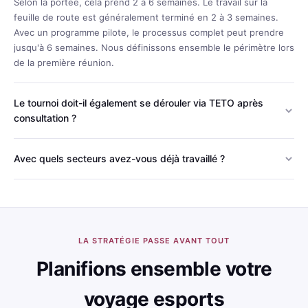
Selon la portée, cela prend 2 à 6 semaines. Le travail sur la
feuille de route est généralement terminé en 2 à 3 semaines.
Avec un programme pilote, le processus complet peut prendre
jusqu'à 6 semaines. Nous définissons ensemble le périmètre lors
de la première réunion.
Le tournoi doit-il également se dérouler via TETO après
consultation ?
Non. La prestation de conseil se termine par un livrable
indépendant. Vous êtes libre de gérer le tournoi vous-même ou
Avec quels secteurs avez-vous déjà travaillé ?
de travailler avec un autre partenaire. Cependant, la plupart de
Nous possédons une vaste expérience dans les secteurs de la
nos clients préfèrent continuer avec TETO grâce à la stratégie et
fintech (Paycell), des télécommunications (Turkcell Gaming), des
à l'exécution.
marques grand public (BinBin) et des éditeurs de jeux (Riot
Games, Krafton, Tencent). Chaque secteur présente des
opportunités esports différentes, nous utilisons donc une
LA STRATÉGIE PASSE AVANT TOUT
approche spécifique au secteur.
Planifions ensemble votre
voyage esports