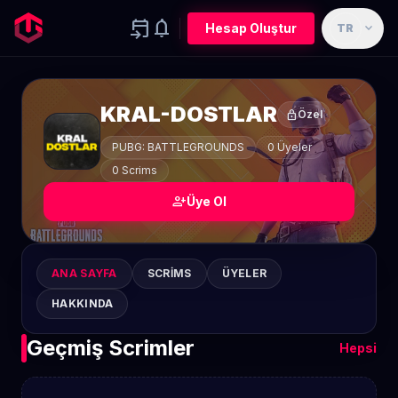
event_upcoming
notifications
expand_more
Hesap Oluştur
TR
KRAL-DOSTLAR
lock
Özel
PUBG: BATTLEGROUNDS
0 Üyeler
0 Scrims
person_add
Üye Ol
ANA SAYFA
SCRIMS
ÜYELER
HAKKINDA
Geçmiş Scrimler
Hepsi