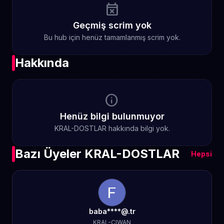
event_busy
Geçmiş scrim yok
Bu hub için henüz tamamlanmış scrim yok.
Hakkında
info
Henüz bilgi bulunmuyor
KRAL-DOSTLAR hakkında bilgi yok.
Bazı Üyeler KRAL-DOSTLAR
Hepsi
baba****@.tr
KRAL-CIWAN