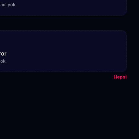
rim yok.
yor
yok.
Hepsi