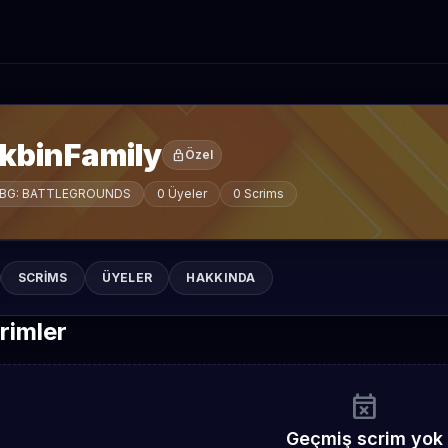
ikbinFamily
lock
Özel
BG: BATTLEGROUNDS
0 Üyeler
0 Scrims
SCRIMS
ÜYELER
HAKKINDA
rimler
event_busy
Geçmiş scrim yok