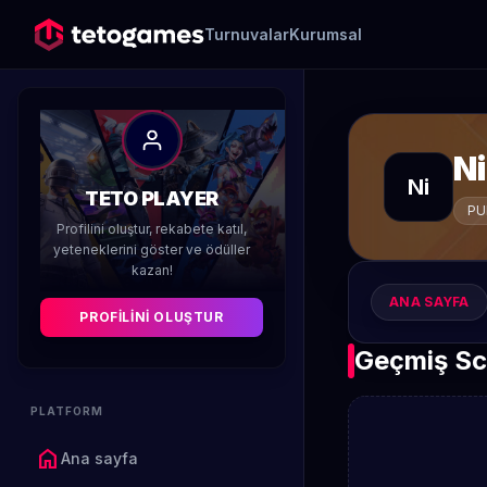
Turnuvalar
Kurumsal
N
Ni
TETO PLAYER
PU
Profilini oluştur, rekabete katıl,
yeteneklerini göster ve ödüller
kazan!
ANA SAYFA
PROFILINI OLUŞTUR
Geçmiş Sc
PLATFORM
home
Ana sayfa