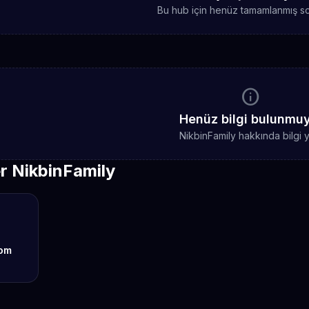
Bu hub için henüz tamamlanmış sc
info
Henüz bilgi bulunmu
NikbinFamily hakkında bilgi 
r NikbinFamily
om