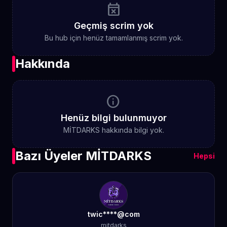
event_busy
Geçmiş scrim yok
Bu hub için henüz tamamlanmış scrim yok.
Hakkında
info
Henüz bilgi bulunmuyor
MİTDARKS hakkında bilgi yok.
Bazı Üyeler MİTDARKS
Hepsi
twic****@com
mitdarks