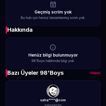
event_busy
Geçmiş scrim yok
Bu hub için henüz tamamlanmış scrim yok.
Hakkında
info
Henüz bilgi bulunmuyor
98'Boys hakkında bilgi yok.
Bazı Üyeler 98'Boys
Hepsi
saha****@com
Sahnd403m