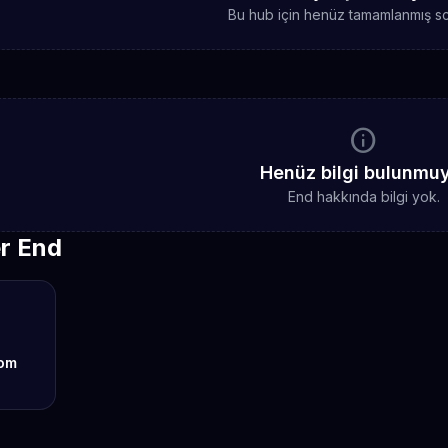
Bu hub için henüz tamamlanmış sc
info
Henüz bilgi bulunmu
End hakkında bilgi yok.
er End
om