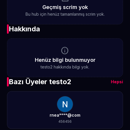
Geçmiş scrim yok
Bu hub için henüz tamamlanmış scrim yok.
Hakkında
info
Henüz bilgi bulunmuyor
testo2 hakkında bilgi yok.
Bazı Üyeler testo2
Hepsi
rnea****@com
456456