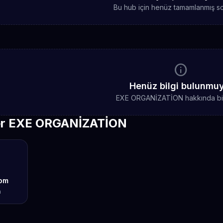
Bu hub için henüz tamamlanmış sc
info
Henüz bilgi bulunmu
EXE ORGANİZATİON hakkında bil
er EXE ORGANİZATİON
om
a