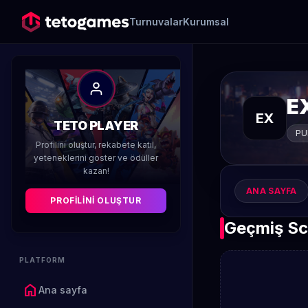
Turnuvalar
Kurumsal
E
EX
TETO PLAYER
PU
Profilini oluştur, rekabete katıl,
yeteneklerini göster ve ödüller
kazan!
ANA SAYFA
PROFILINI OLUŞTUR
Geçmiş Sc
PLATFORM
home
Ana sayfa