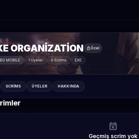
XE ORGANİZATİON
lock
Özel
BG MOBILE
1 Üyeler
0 Scrims
EXE
SCRIMS
ÜYELER
HAKKINDA
rimler
event_busy
Geçmiş scrim yok