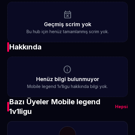
event_busy
Geçmiş scrim yok
Bu hub için henüz tamamlanmış scrim yok.
Hakkında
info
Henüz bilgi bulunmuyor
Mobile legend 1v1ligu hakkında bilgi yok.
Bazı Üyeler Mobile legend
Hepsi
1v1ligu