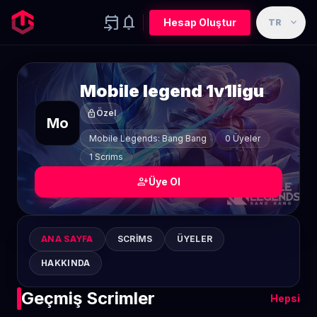
event_upcoming
notifications
expand_more
Hesap Oluştur
TR
Mobile legend 1v1ligu
lock
Özel
Mo
Mobile Legends: Bang Bang
0 Üyeler
1 Scrims
person_add
Üye Ol
ANA SAYFA
SCRIMS
ÜYELER
HAKKINDA
Geçmiş Scrimler
Hepsi