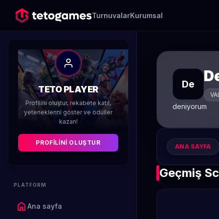
Turnuvalar
Kurumsal
D
De
TETO PLAYER
VA
Profilini oluştur, rekabete katıl,
deniyorum
yeteneklerini göster ve ödüller
kazan!
PROFILINI OLUŞTUR
ANA SAYFA
Geçmiş Sc
PLATFORM
home
Ana sayfa