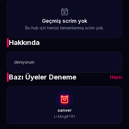
event_busy
Geçmiş scrim yok
Bu hub için henüz tamamlanmış scrim yok.
Hakkında
deniyorum
Bazı Üyeler Deneme
Hepsi
sanver
Li Ming#TR1