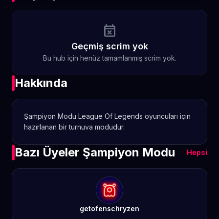
event_busy
Geçmiş scrim yok
Bu hub için henüz tamamlanmış scrim yok.
Hakkında
Şampiyon Modu League Of Legends oyuncuları için
hazırlanan bir turnuva modudur.
Bazı Üyeler Şampiyon Modu
Hepsi
getofenschryzen