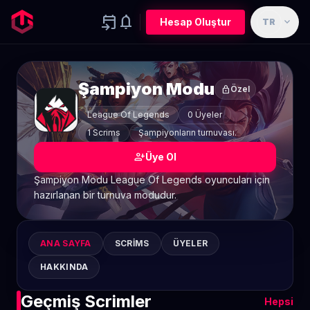
event_upcoming
notifications
expand_more
Hesap Oluştur
TR
Şampiyon Modu
lock
Özel
League Of Legends
0 Üyeler
1 Scrims
Şampiyonların turnuvası.
person_add
Üye Ol
Şampiyon Modu League Of Legends oyuncuları için
hazırlanan bir turnuva modudur.
ANA SAYFA
SCRIMS
ÜYELER
HAKKINDA
Geçmiş Scrimler
Hepsi