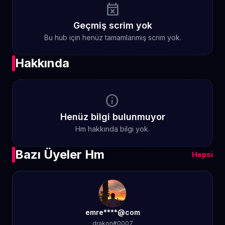
event_busy
Geçmiş scrim yok
Bu hub için henüz tamamlanmış scrim yok.
Hakkında
info
Henüz bilgi bulunmuyor
Hm hakkında bilgi yok.
Bazı Üyeler Hm
Hepsi
emre****@com
drakon#0007