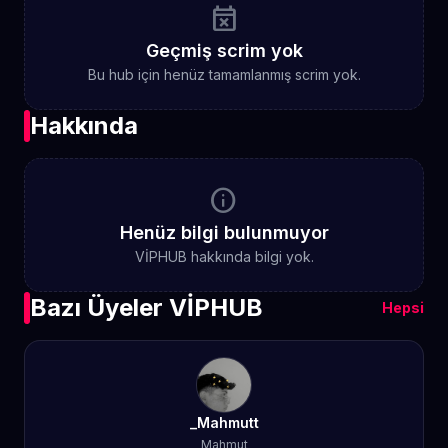
event_busy
Geçmiş scrim yok
Bu hub için henüz tamamlanmış scrim yok.
Hakkında
info
Henüz bilgi bulunmuyor
VİPHUB hakkında bilgi yok.
Bazı Üyeler VİPHUB
Hepsi
_Mahmutt
Mahmut