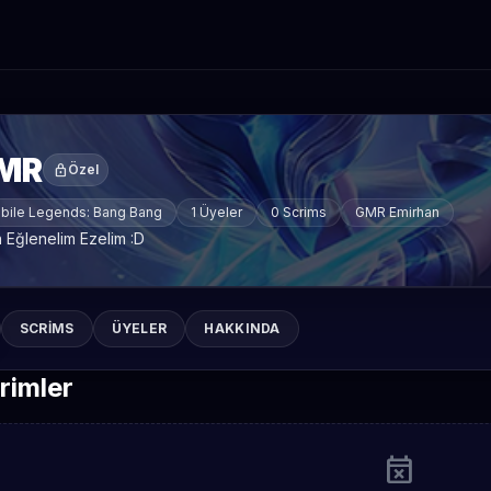
MR
lock
Özel
bile Legends: Bang Bang
1 Üyeler
0 Scrims
GMR Emirhan
n Eğlenelim Ezelim :D
SCRIMS
ÜYELER
HAKKINDA
rimler
event_busy