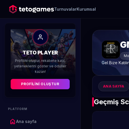
Turnuvalar
Kurumsal
G
TETO PLAYER
Mo
Profilini oluştur, rekabete katıl,
Gel Bize Katılı
yeteneklerini göster ve ödüller
kazan!
PROFILINI OLUŞTUR
ANA SAYFA
Geçmiş Sc
PLATFORM
home
Ana sayfa