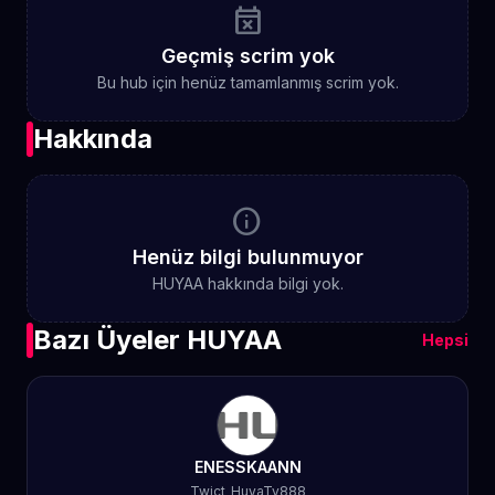
event_busy
Geçmiş scrim yok
Bu hub için henüz tamamlanmış scrim yok.
Hakkında
info
Henüz bilgi bulunmuyor
HUYAA hakkında bilgi yok.
Bazı Üyeler HUYAA
Hepsi
ENESSKAANN
Twict_HuyaTv888