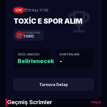
trophy
calendar_today
10 Kas 17:00
LIVE
TOXİC E SPOR ALIM
DÜZENLEYEN
TOXİC
ÖDÜL HAVUZU
KONTENJAN
Belirlenecek
-
Turnuva Detay
Geçmiş Scrimler
Hepsi