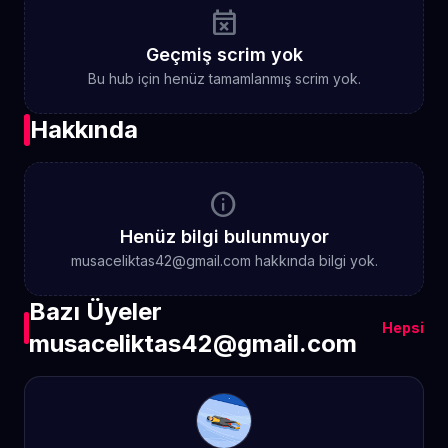
event_busy
Geçmiş scrim yok
Bu hub için henüz tamamlanmış scrim yok.
Hakkında
info
Henüz bilgi bulunmuyor
musaceliktas42@gmail.com hakkında bilgi yok.
Bazı Üyeler
Hepsi
musaceliktas42@gmail.com