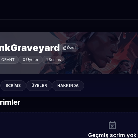
inkGraveyard
lock
Özel
LORANT
0 Üyeler
1 Scrims
SCRIMS
ÜYELER
HAKKINDA
rimler
event_busy
Geçmiş scrim yok