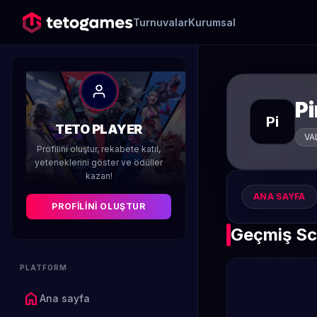
Turnuvalar
Kurumsal
P
Pi
TETO PLAYER
VA
Profilini oluştur, rekabete katıl,
yeteneklerini göster ve ödüller
kazan!
ANA SAYFA
PROFILINI OLUŞTUR
Geçmiş Sc
PLATFORM
home
Ana sayfa