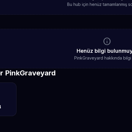
Bu hub için henüz tamamlanmış sc
info
Henüz bilgi bulunmu
PinkGraveyard hakkında bilgi
er PinkGraveyard
4