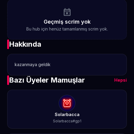
event_busy
Geçmiş scrim yok
Bu hub için henüz tamamlanmış scrim yok.
Hakkında
kazanmaya geldik
Bazı Üyeler Mamuşlar
Hepsi
Solarbacca
Solarbacca#gp1