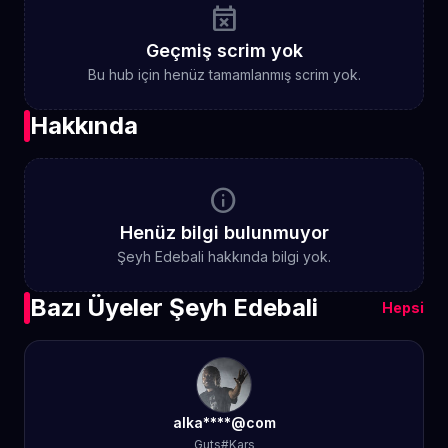
event_busy
Geçmiş scrim yok
Bu hub için henüz tamamlanmış scrim yok.
Hakkında
info
Henüz bilgi bulunmuyor
Şeyh Edebali hakkında bilgi yok.
Bazı Üyeler Şeyh Edebali
Hepsi
alka****@com
Guts#Kars